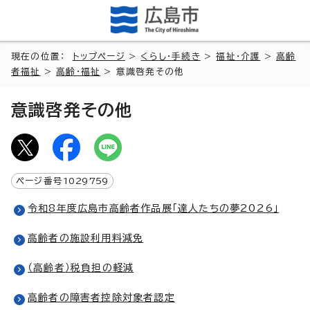
現在の位置：
トップページ
>
くらし・手続き
>
福祉・介護
>
高齢
者福祉
>
高齢・福祉
> 意識啓発その他
意識啓発その他
ページ番号
1029759
令和8年度広島市高齢者作品展「達人たちの夢2026」
高齢者の施設利用料減免
（高齢者）税負担の軽減
高齢者の障害者控除対象者認定