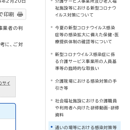
5
年2月
20
日
介護サービス事業所及び老人福
祉施設等における新型コロナウ
で印刷
イルス対策について
今夏の新型コロナウイルス感染
事業者の判
症等の感染拡大に備えた保健・医
療提供体制の確認等について
考に、ご対
新型コロナウイルス感染症に係
る介護サービス事業所の人員基
準等の臨時的な取扱い
介護現場における感染対策の手
のサイ
引き等
社会福祉施設における介護職員
や利用者へ向けた研修動画・研修
資料
通いの場等における感染対策等