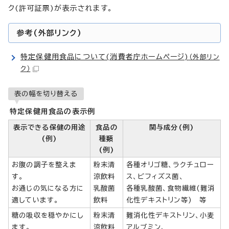
ク(許可証票)が表示されます。
参考(外部リンク)
特定保健用食品について(消費者庁ホームページ)
（外部リン
ク）
表の幅を切り替える
特定保健用食品の表示例
表示できる保健の用途
食品の
関与成分(例)
(例)
種類
(例)
お腹の調子を整えま
粉末清
各種オリゴ糖、ラクチュロー
す。
涼飲料
ス、ビフィズス菌、
お通じの気になる方に
乳酸菌
各種乳酸菌、食物繊維(難消
適しています。
飲料
化性デキストリン等) 等
糖の吸収を穏やかにし
粉末清
難消化性デキストリン、小麦
ます。
涼飲料
アルブミン、