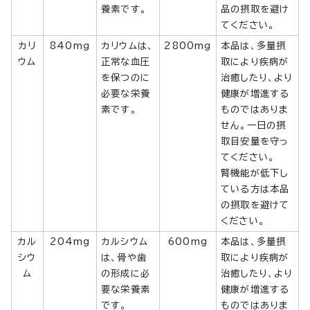
養素です。
品の摂取を避け
てください。
カリ
840mg
カリウムは、
2800mg
本品は、多量摂
ウム
正常な血圧
取により疾病が
を保つのに
治癒したり、より
必要な栄養
健康が増進する
素です。
ものではありま
せん。一日の摂
取目安量を守っ
てください。
腎機能が低下し
ている方は本品
の摂取を避けて
ください。
カル
204mg
カルシウム
600mg
本品は、多量摂
シウ
は、骨や歯
取により疾病が
ム
の形成に必
治癒したり、より
要な栄養素
健康が増進する
です。
ものではありま