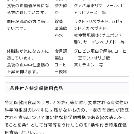
食後の血糖値が気にな
茶系飲
グァバ葉ポリフェノール、L-
る方に適しています。
料
アラビノース 等
血圧が高めの方に適し
錠菓
ラクトトリペプチド、カゼイ
ています。
清涼飲
ンドデカペプチド、
料水
杜仲葉配糖体(ゲニポシド
酸)、サーデンペプチド 等
体脂肪が気になる方に
食用調
グロビン蛋白分解物、コーヒ
適しています。
製油
ー豆マンノオリゴ糖、
食後の血中中性脂肪の
コーヒ
茶カテキン 等
上昇を抑えます。
ー飲料
条件付き特定保健用食品
特定保健用食品のうち、その許可等に際し要求される有効性の
科学的根拠のレベルには届かないものの、一定の有効性が確認
される食品について
限定的な科学的根拠である旨
の表示
をす
ることを条件として許可等をうけたものを
「条件付き特定保健
用食品」
といいます。