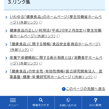
3.リンク集
いわゆる「健康食品」のホームページ(厚生労働省ホームペ
ージ)
（外部リンク）
健康食品の正しい利用法(平成28年2月改定)(厚生労働
省ホームページ)
（外部リンク）
「健康食品」に関する情報(食品安全委員会ホームページ)
（外部リンク）
栄養や保健機能に関する表示制度とは(消費者庁ホームペ
ージ)
（外部リンク）
「健康食品」の安全性・有効性情報(国立研究開発法人 医
薬基盤・健康・栄養研究所ホームページ)
（外部リンク）
このページの先頭へ戻る
このページに関する
お問い合わせ
メニュー
情報をさがす
AIに質問
お問い合わせ