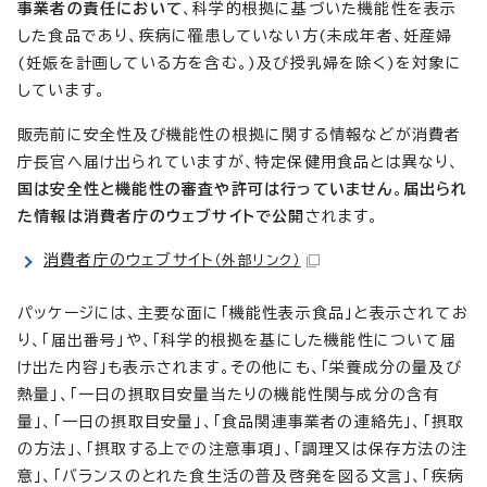
事業者の責任において
、科学的根拠に基づいた機能性を表示
した食品であり、疾病に罹患していない方(未成年者、妊産婦
(妊娠を計画している方を含む。)及び授乳婦を除く)を対象に
しています。
販売前に安全性及び機能性の根拠に関する情報などが消費者
庁長官へ届け出られていますが、特定保健用食品とは異なり、
国は安全性と機能性の審査や許可は行っていません
。
届出られ
た情報は消費者庁のウェブサイトで公開
されます。
消費者庁のウェブサイト
（外部リンク）
パッケージには、主要な面に「機能性表示食品」と表示されてお
り、「届出番号」や、「科学的根拠を基にした機能性について届
け出た内容」も表示されます。その他にも、「栄養成分の量及び
熱量」、「一日の摂取目安量当たりの機能性関与成分の含有
量」、「一日の摂取目安量」、「食品関連事業者の連絡先」、「摂取
の方法」、「摂取する上での注意事項」、「調理又は保存方法の注
意」、「バランスのとれた食生活の普及啓発を図る文言」、「疾病