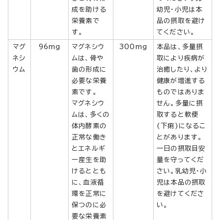
成を助ける
幼児・小児は本
栄養素で
品の摂取を避け
す。
てください。
マグ
96mg
マグネシウ
300mg
本品は、多量摂
ネシ
ムは、骨や
取により疾病が
ウム
歯の形成に
治癒したり、より
必要な栄養
健康が増進する
素です。
ものではありま
マグネシウ
せん。多量に摂
ムは、多くの
取すると軟便
体内酵素の
(下痢)になるこ
正常な働き
とがあります。
とエネルギ
一日の摂取目安
ー産生を助
量を守ってくだ
けるととも
さい。乳幼児・小
に、血液循
児は本品の摂取
環を正常に
を避けてくださ
保つのに必
い。
要な栄養素