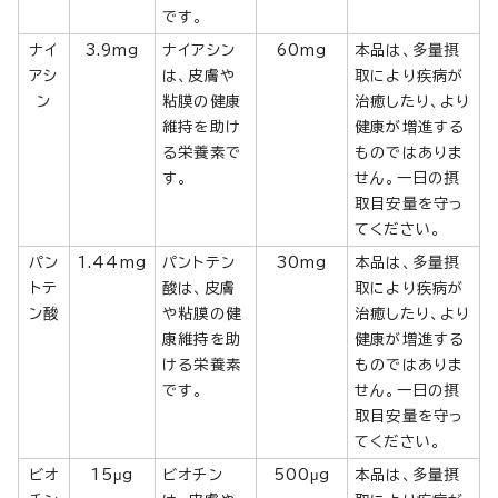
です。
ナイ
3.9mg
ナイアシン
60mg
本品は、多量摂
アシ
は、皮膚や
取により疾病が
ン
粘膜の健康
治癒したり、より
維持を助け
健康が増進する
る栄養素で
ものではありま
す。
せん。一日の摂
取目安量を守っ
てください。
パン
1.44mg
パントテン
30mg
本品は、多量摂
トテ
酸は、皮膚
取により疾病が
ン酸
や粘膜の健
治癒したり、より
康維持を助
健康が増進する
ける栄養素
ものではありま
です。
せん。一日の摂
取目安量を守っ
てください。
ビオ
15μg
ビオチン
500μg
本品は、多量摂