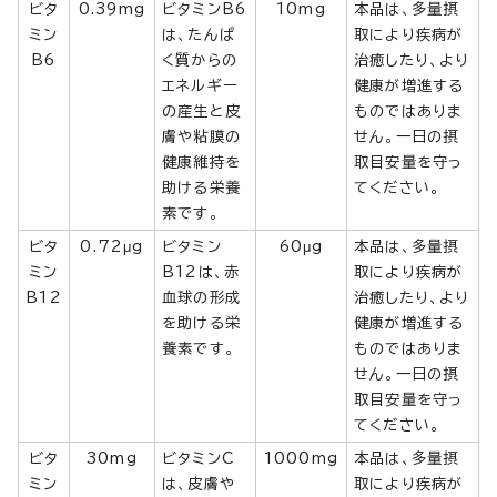
ビタ
0.39mg
ビタミンB6
10mg
本品は、多量摂
ミン
は、たんぱ
取により疾病が
B6
く質からの
治癒したり、より
エネルギー
健康が増進する
の産生と皮
ものではありま
膚や粘膜の
せん。一日の摂
健康維持を
取目安量を守っ
助ける栄養
てください。
素です。
ビタ
0.72μg
ビタミン
60μg
本品は、多量摂
ミン
B12は、赤
取により疾病が
B12
血球の形成
治癒したり、より
を助ける栄
健康が増進する
養素です。
ものではありま
せん。一日の摂
取目安量を守っ
てください。
ビタ
30mg
ビタミンC
1000mg
本品は、多量摂
ミン
は、皮膚や
取により疾病が