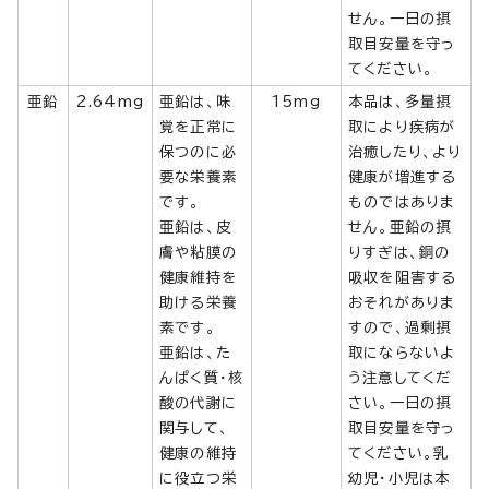
せん。一日の摂
取目安量を守っ
てください。
亜鉛
2.64mg
亜鉛は、味
15mg
本品は、多量摂
覚を正常に
取により疾病が
保つのに必
治癒したり、より
要な栄養素
健康が増進する
です。
ものではありま
亜鉛は、皮
せん。亜鉛の摂
膚や粘膜の
りすぎは、銅の
健康維持を
吸収を阻害する
助ける栄養
おそれがありま
素です。
すので、過剰摂
亜鉛は、た
取にならないよ
んぱく質・核
う注意してくだ
酸の代謝に
さい。一日の摂
関与して、
取目安量を守っ
健康の維持
てください。乳
に役立つ栄
幼児・小児は本