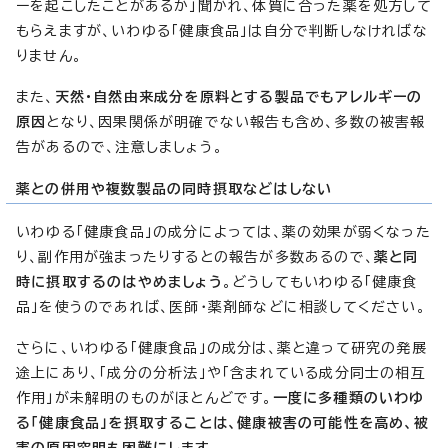
ーを起こしたことがあるか」聞かれ、体質に合った薬を処方して
もらえますが、いわゆる「健康食品」は自分で判断しなければな
りません。
また、
天然・自然由来成分
を原料とする製品でもアレルギーの
原因
となり、因果関係が明確でない報告も含め、多数の被害報
告があるので、注意しましょう。
薬との併用や複数製品の同時摂取などはしない
いわゆる「健康食品」の成分によっては、薬の効果が弱くなった
り、副作用が強まったりするとの報告が多数あるので、
薬と同
時に摂取するのはやめましょう
。どうしてもいわゆる「健康食
品」を使うのであれば、医師・薬剤師などに相談してください。
さらに、いわゆる「健康食品」の成分は、薬と違って研究の発展
途上にあり、「成分の分析法」や「含まれている成分同士の相互
作用」が未解明のものがほとんどです。
一度に多種類のいわゆ
る「健康食品」を摂取することは、健康被害の可能性を高め、被
害の原因究明も困難にします
。