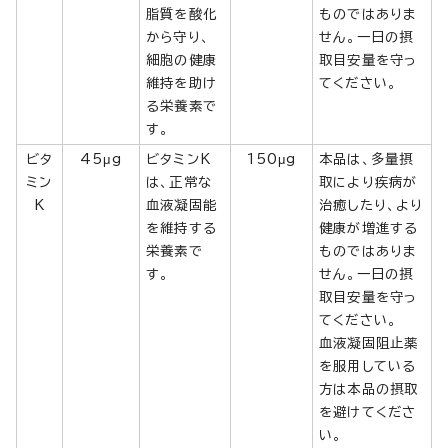
脂質を酸化
ものではありま
から守り、
せん。一日の摂
細胞の健康
取目安量を守っ
維持を助け
てください。
る栄養素で
す。
ビタ
45μg
ビタミンK
150μg
本品は、多量摂
ミン
は、正常な
取により疾病が
K
血液凝固能
治癒したり、より
を維持する
健康が増進する
栄養素で
ものではありま
す。
せん。一日の摂
取目安量を守っ
てください。
血液凝固阻止薬
を服用している
方は本品の摂取
を避けてくださ
い。