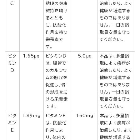
C
粘膜の健康
治癒したり、より
維持を助け
健康が増進する
るととも
ものではありま
に、抗酸化
せん。一日の摂
作用を持つ
取目安量を守っ
栄養素で
てください。
す。
ビタ
1.65μg
ビタミンD
5.0μg
本品は、多量摂
ミン
は、腸管で
取により疾病が
D
のカルシウ
治癒したり、より
ムの吸収を
健康が増進する
促進し、骨
ものではありま
の形成を助
せん。一日の摂
ける栄養素
取目安量を守っ
です。
てください。
ビタ
1.89mg
ビタミンE
150mg
本品は、多量摂
ミン
は、抗酸化
取により疾病が
E
作用によ
治癒したり、より
り、体内の
健康が増進する