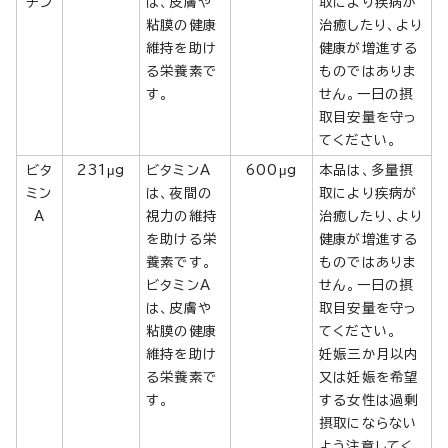
チン
は、皮膚や
取により疾病が
粘膜の健康
治癒したり、より
維持を助け
健康が増進する
る栄養素で
ものではありま
す。
せん。一日の摂
取目安量を守っ
てください。
ビタ
231μg
ビタミンA
600μg
本品は、多量摂
ミン
は、夜間の
取により疾病が
A
視力の維持
治癒したり、より
を助ける栄
健康が増進する
養素です。
ものではありま
ビタミンA
せん。一日の摂
は、皮膚や
取目安量を守っ
粘膜の健康
てください。
維持を助け
妊娠三か月以内
る栄養素で
又は妊娠を希望
す。
する女性は過剰
摂取にならない
よう注意してく