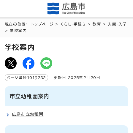
現在の位置：
トップページ
>
くらし・手続き
>
教育
>
入園・入学
> 学校案内
学校案内
ページ番号
1019282
更新日
2025
年2月
20
日
市立幼稚園案内
広島市立幼稚園