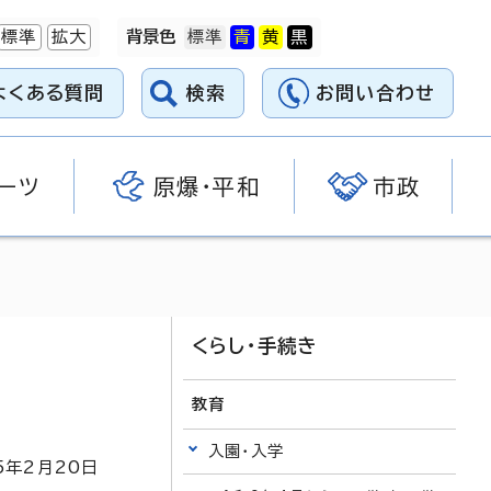
標準
拡大
背景色
よくある質問
検索
お問い合わせ
ーツ
原爆・平和
市政
くらし・手続き
教育
入園・入学
5
年2月
20
日