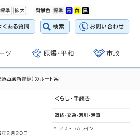
標準
拡大
背景色
よくある質問
検索
お問い合わせ
ーツ
原爆・平和
市政
交通西風新都線）のルート案
くらし・手続き
道路・交通・河川・港湾
アストラムライン
5
年2月
20
日