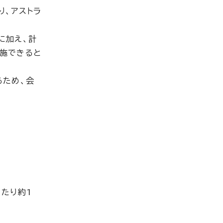
り、アストラ
に加え、計
施できると
るため、会
たり約1