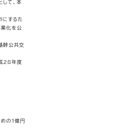
として、本
市にするた
事業化を公
基幹公共交
成28年度
ための1億円