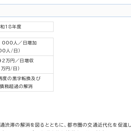
和18年度
，000人／日増加
00人/日）
92万円／日増収
1万円/日）
再度の黒字転換及び
の債務超過の解消
交通渋滞の解消を図るとともに、都市圏の交通近代化を促進