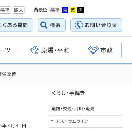
標準
拡大
背景色
よくある質問
検索
お問い合わせ
ーツ
原爆・平和
市政
経営改善
くらし・手続き
道路・交通・河川・港湾
アストラムライン
5
年3月
31
日