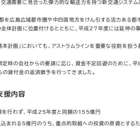
の交通需要に見合った弾力的な輸送力を持つ新交通システム
風新都を広島広域都市圏や中四国地方をけん引する活力ある都
の全体計画に位置付けるとともに、平成27年度には延伸の
基本計画」においても、アストラムラインを重要な役割を担う
策定時の会社からの要請に応じ、資金不足回避のために、平
らの貸付金の返済猶予を行ってきました。
支援内容
を行わず、平成25年度と同額の155億円
見込まれる5億円のうち、重点的取組への投資の原資とする