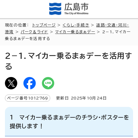
現在の位置：
トップページ
>
くらし・手続き
>
道路・交通・河川・
港湾
>
パーク＆ライド
>
マイカー乗るまぁデー
> 2－1．マイカー
乗るまぁデーを活用する
2－1．マイカー乗るまぁデーを活用す
る
ページ番号
1012769
更新日
2025
年
10
月
24
日
1 マイカー乗るまぁデーのチラシ・ポスターを
提供します！