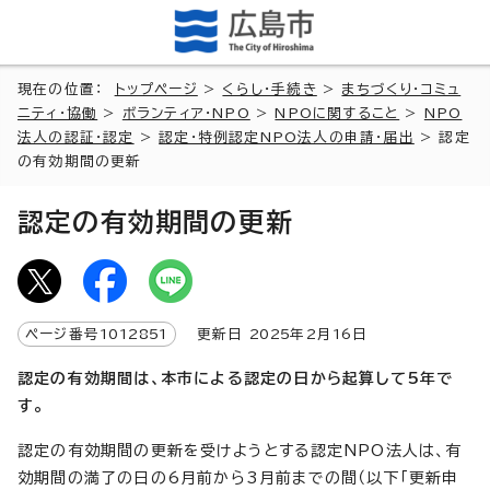
現在の位置：
トップページ
>
くらし・手続き
>
まちづくり・コミュ
ニティ・協働
>
ボランティア・NPO
>
NPOに関すること
>
NPO
法人の認証・認定
>
認定・特例認定NPO法人の申請・届出
> 認定
の有効期間の更新
認定の有効期間の更新
ページ番号
1012851
更新日
2025
年2月
16
日
認定の有効期間は、本市による認定の日から起算して5年で
す。
認定の有効期間の更新を受けようとする認定NPO法人は、有
効期間の満了の日の6月前から3月前までの間（以下「更新申