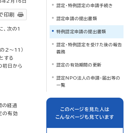
5
年2月
16
日
認定・特例認定の申請手続き
で印刷
認定申請の提出書類
に、次の1
特例認定申請の提出書類
認定・特例認定を受けた後の報告
2～11）
義務
とする
認定の有効期間の更新
の初日から
認定NPO法人の申請・届出等の
一覧
間の経過
このページを見た人は
定の有効
こんなページも見ています