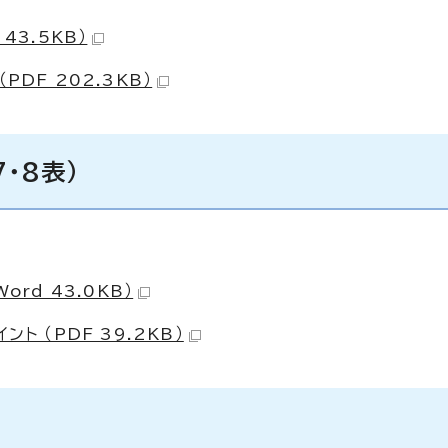
43.5KB）
DF 202.3KB）
・8表）
rd 43.0KB）
ト （PDF 39.2KB）