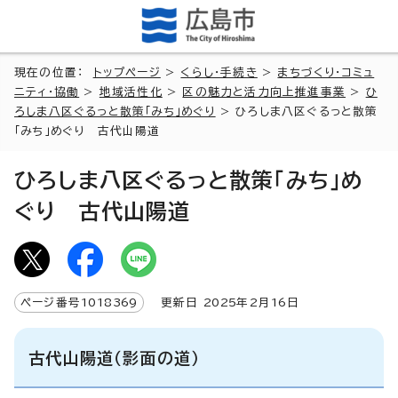
現在の位置：
トップページ
>
くらし・手続き
>
まちづくり・コミュ
ニティ・協働
>
地域活性化
>
区の魅力と活力向上推進事業
>
ひ
ろしま八区ぐるっと散策「みち」めぐり
> ひろしま八区ぐるっと散策
「みち」めぐり 古代山陽道
ひろしま八区ぐるっと散策「みち」め
ぐり 古代山陽道
ページ番号
1018369
更新日
2025
年2月
16
日
古代山陽道（影面の道）