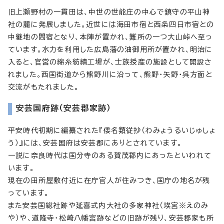
旧上瀬野村の一貫田は、中世の世能庄の中心で鎮守の平山神
社の麓に発展しました。近世には海田市宿と西条四日市宿との
中継地の間宿となり、本陣が置かれ、難所の一つ大山峠へ至っ
ています。水力を利用した広島藩の油御用所が置かれ、明治に
入ると、官営の綿糸紡績工場が、士族授産の施設として開設さ
れました。西国街道から熊野川に沿って、熊野・矢野・呉方面と
交流がもたれました。
安芸国府跡（安芸郡家跡）
平安時代初期に編纂された『倭名類従抄（わみょうるいじゅしょ
う）』には、安芸国府は安芸郡にありとされています。
一説に奈良時代は国分寺のある賀茂郡内にあったといわれて
います。
現在の田所屋敷付近に在庁官人が住みつき、国庁の地名が残
っています。
また安芸国総社跡や延喜式内大社の多家神社（埃宮※えのみ
や）や、道隆寺・松崎八幡宮跡などの旧跡が残り、安芸郡家も所