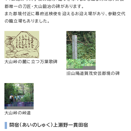
郡唯一の刀匠・大山鍛冶の碑があります。
また郡境付近に幕府巡検使を迎えるお迎え場があり、参勤交代
の籠立場もありました。
大山峠の麓に立つ万葉歌碑
旧山陽道賀茂安芸郡境の碑
大山峠の峠道
間宿（あいのしゅく）上瀬野一貫田宿