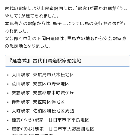
古代の駅制により山陽道諸国には、「駅家」が置かれ駅館（うま
やたて）が建てられました。
本瓦葺きの駅館からは、駅子によって伝馬の交行や通信が行
われました。
安芸郡府中町の下岡田遺跡は、早馬立の地名から安芸駅家跡
の想定地となりました。
『延喜式』 古代山陽道駅家想定地
大山駅家 東広島市八本松地区
荒山駅家 安芸区中野東地区
安芸駅家 安芸郡府中町城ケ丘
伴部駅家 安佐南区伴地区
大町駅家 佐伯区利松地区周辺
種篦(へら)駅家 廿日市市下平良地区
濃唹(のお)駅家 廿日市市大野高畑地区