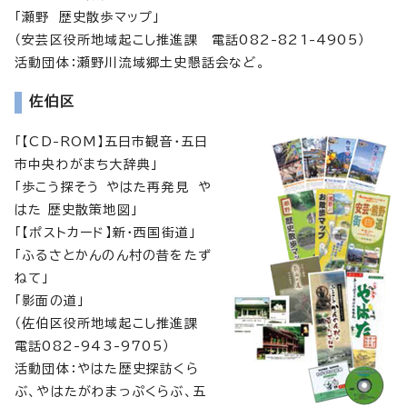
「瀬野 歴史散歩マップ」
（安芸区役所地域起こし推進課 電話082-821-4905）
活動団体：瀬野川流域郷土史懇話会など。
佐伯区
「【CD-ROM】五日市観音・五日
市中央わがまち大辞典」
「歩こう探そう やはた再発見 や
はた 歴史散策地図」
「【ポストカード】新・西国街道」
「ふるさとかんのん村の昔をたず
ねて」
「影面の道」
（佐伯区役所地域起こし推進課
電話082-943-9705）
活動団体：やはた歴史探訪くら
ぶ、やはたがわまっぷくらぶ、五