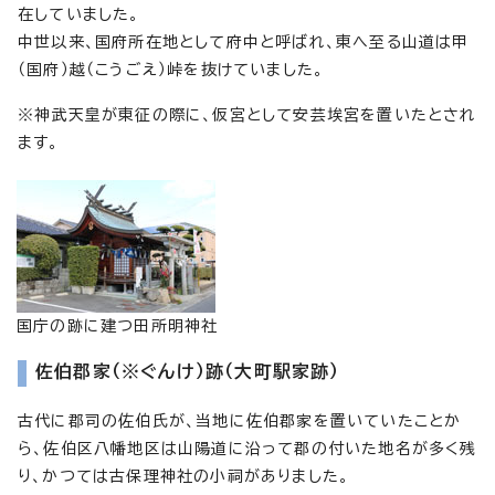
在していました。
中世以来、国府所在地として府中と呼ばれ、東へ至る山道は甲
（国府）越（こうごえ）峠を抜けていました。
※神武天皇が東征の際に、仮宮として安芸埃宮を置いたとされ
ます。
国庁の跡に建つ田所明神社
佐伯郡家（※ぐんけ）跡（大町駅家跡）
古代に郡司の佐伯氏が、当地に佐伯郡家を置いていたことか
ら、佐伯区八幡地区は山陽道に沿って郡の付いた地名が多く残
り、かつては古保理神社の小祠がありました。