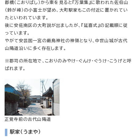
郡橋（こおりばし）から東を見ると『万葉集』に歌われた佐伯山
（鈴が峰）の小富士が望め、大町駅家もこの付近に置かれてい
たといわれています。
後に安佐南区の大町説が出ましたが、『延喜式』の記載順に従
っています。
やがて安芸国一宮の厳島神社の神領となり、中世山城が古代
山陽道沿いに多く存在します。
※郡司の所在地で、こおりのみやけ・ぐんけ・ぐうけ・こうげと呼
ばれます。
正覚寺前の古代山陽道
駅家（うまや）