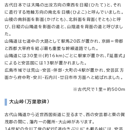
古代日本では太陽の出没方向の東西を日縦(ひたて)と、それ
に直行する地軸方向の南北を日横(ひよこ)と呼んでいました。
山稜の南斜面を影面(かげとも)、北斜面を背面(そとも)と呼
び、日縦の山陽道を影面の道と、山陰道を背面の道と呼びまし
た。
山陽道は七道中の大路として駅馬20匹が置かれ、京師＝帝都
と西都大宰府を結ぶ最も重要な幹線道路でした。
山陽道には30里※(約16km)ごとに駅家が置かれ、『延喜式』
によると安芸国には13駅が置かれました。
広島市域では荒山・安芸・伴部・大町の4駅が置かれ、安芸区方
面から府中町・安川・石内川・廿日市市方面へと結ばれました。
※古代尺で1里＝約500m
大山峠（万葉歌碑）
古代山陽道から近世西国街道に至るまで、西の安芸郡と東の賀
茂郡の間に、藩内一の難所・大山峠があります。
14世紀の今川了俊の紀行『道ゆきぶり』にも載る峠には、安芸