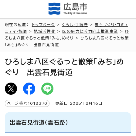
現在の位置：
トップページ
>
くらし・手続き
>
まちづくり・コミュ
ニティ・協働
>
地域活性化
>
区の魅力と活力向上推進事業
>
ひ
ろしま八区ぐるっと散策「みち」めぐり
> ひろしま八区ぐるっと散策
「みち」めぐり 出雲石見街道
ひろしま八区ぐるっと散策「みち」め
ぐり 出雲石見街道
ページ番号
1018370
更新日
2025
年2月
16
日
出雲石見街道（雲石路）