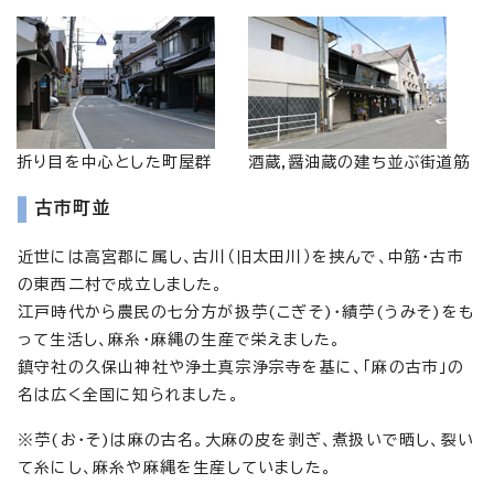
折り目を中心とした町屋群
酒蔵,醤油蔵の建ち並ぶ街道筋
古市町並
近世には高宮郡に属し、古川（旧太田川）を挟んで、中筋・古市
の東西二村で成立しました。
江戸時代から農民の七分方が扱苧(こぎそ)・績苧(うみそ)をも
って生活し、麻糸・麻縄の生産で栄えました。
鎮守社の久保山神社や浄土真宗浄宗寺を基に、「麻の古市」の
名は広く全国に知られました。
※苧(お・そ)は麻の古名。大麻の皮を剥ぎ、煮扱いで晒し、裂い
て糸にし、麻糸や麻縄を生産していました。