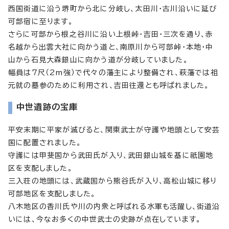
西国街道に沿う堺町から北に分岐し、太田川・古川沿いに延び
可部宿に至ります。
さらに可部から根之谷川に沿い上根峠・吉田・三次を通り、赤
名越から出雲大社に向かう道と、南原川から可部峠・本地・中
山から石見大森銀山に向かう道が分岐していました。
幅員は7尺（2m強）で代々の藩主により整備され、萩藩では祖
元就の墓参のために利用され、吉田往還とも呼ばれました。
中世遺跡の宝庫
平安末期に平家が滅びると、関東武士が守護や地頭として安芸
国に配置されました。
守護には甲斐国から武田氏が入り、武田銀山城を基に祇園地
区を支配しました。
三入荘の地頭には、武蔵国から熊谷氏が入り、高松山城に移り
可部地区を支配しました。
八木地区の香川氏や川の内衆と呼ばれる水軍も活躍し、街道沿
いには、今なお多くの中世武士の史跡が点在しています。