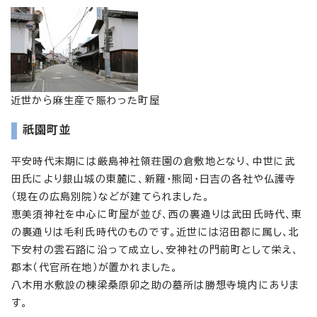
近世から麻生産で賑わった町屋
祇園町並
平安時代末期には厳島神社領荘園の倉敷地となり、中世に武
田氏により銀山城の東麓に、新羅・熊岡・日吉の各社や仏護寺
（現在の広島別院）などが建てられました。
恵美須神社を中心に町屋が並び、西の裏通りは武田氏時代、東
の裏通りは毛利氏時代のものです。近世には沼田郡に属し、北
下安村の雲石路に沿って成立し、安神社の門前町として栄え、
郡本（代官所在地）が置かれました。
八木用水敷設の棟梁桑原卯之助の墓所は勝想寺境内にありま
す。