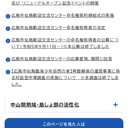
及び リニューアルオープン記念イベントの開催
広島市似島歓迎交流センター命名権契約締結式の実施
広島市似島歓迎交流センター命名権取得者の決定
広島市似島歓迎交流センターの命名権取得者の公募につ
いて（令和5年9月11日～）※本公募は終了しました
広島市似島歓迎交流センターの応募要領、質問と回答
【広島市似島臨海少年自然の家】再整備後の運営事業に係
る対話型市場調査の実施について ※本調査は終了しま
した。
中山間地域・島しょ部の活性化
このページを見た人は