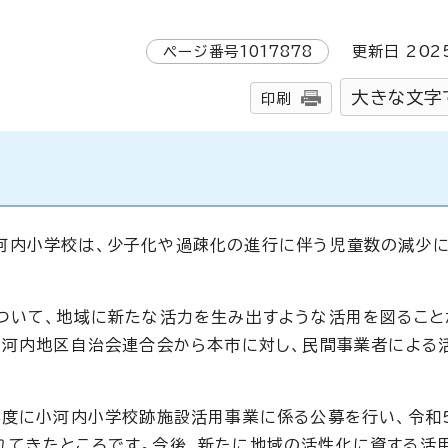
ページ番号
1017878
更新日
202
大きな文字
印刷
河内小学校は、少子化や過疎化の進行に伴う児童数の減少に
ついて、地域に新たな活力を生み出すような活用を図ること
小河内地区自治会連合会から本市に対し、民間事業者による
年度に小河内小学校跡施設活用事業に係る公募を行い、令和
れてきたところです。今後、新たに地域の活性化に資する活