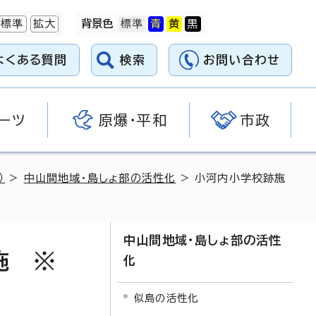
標準
拡大
背景色
よくある質問
検索
お問い合わせ
ーツ
原爆・平和
市政
）
>
中山間地域・島しょ部の活性化
> 小河内小学校跡施
中山間地域・島しょ部の活性
施 ※
化
似島の活性化