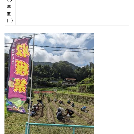
年
度
目）