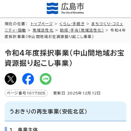
現在の位置：
トップページ
>
くらし・手続き
>
まちづくり・コミュ
ニティ・協働
>
地域活性化
>
助成・手当（地域活性化）
> 令和4年
度採択事業（中山間地域お宝資源掘り起こし事業）
令和4年度採択事業（中山間地域お宝
資源掘り起こし事業）
ページ番号
1017885
更新日
2025
年
12
月
12
日
うおきりの再生事業（安佐北区）
1 事業主体