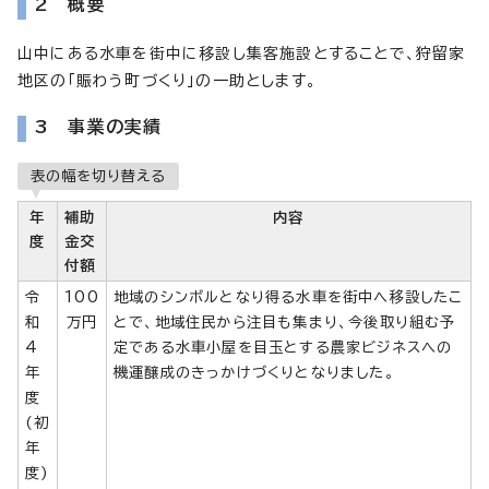
2 概要
山中にある水車を街中に移設し集客施設とすることで、狩留家
地区の「賑わう町づくり」の一助とします。
3 事業の実績
表の幅を切り替える
年
補助
内容
度
金交
付額
令
100
地域のシンボルとなり得る水車を街中へ移設したこ
和
万円
とで、地域住民から注目も集まり、今後取り組む予
4
定である水車小屋を目玉とする農家ビジネスへの
年
機運醸成のきっかけづくりとなりました。
度
(初
年
度)