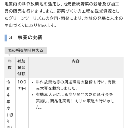
地区内の耕作放棄地を活用し、地元伝統野菜の栽培及び加工
品の販売を行います。また、野菜づくりの工程を観光資源とし
たグリーンツーリズムの企画・開発により、地域の発展と未来の
里山づくりに取り組みます。
3 事業の実績
表の幅を切り替える
年
補助
内容
度
金交
付額
令
100
耕作放棄地等の周辺環境の整備を行い、有機
赤大豆を栽培しました。
和
万円
有機赤大豆による商品開発のため勉強会を
4
実施し、商品化実現に向けた取組を行いまし
年
た。
度
(初
年
度)