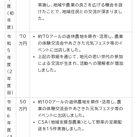
実施し、地域や農業の良さを広げる機会を設
度
けたことで、地域住民との交流が深まりまし
(初
た。
年
度)
令
70
約70アールの遊休農地を耕作・活用し、農業
の体験交流会やあさきた元気フェスタ等のイ
和
万円
ベントに出店しました。
5
上記の取組を通じて、地元の若い世代の参加
年
による交流が生まれ、活動への理解者が増加
度
しました。
（2
年
度
目）
令
50
約100アールの遊休農地を耕作・活用し、農
業の体験交流会やあさきた元気フェスタ等の
和
万円
イベントに出店しました。
6
CSA（地域支援型農業）として野菜の定期配
年
送を15件実施しました。
度
（3