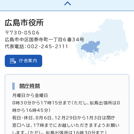
広島市役所
〒730-8586
広島市中区国泰寺町一丁目6番34号
代表電話：082-245-2111
庁舎案内
開庁時間
月曜日から金曜日
8時30分から17時15分まで（ただし、似島出張所は8
時から16時45分）
祝日・休日、8月6日、12月29日から1月3日は閉庁
窓口へは、17時までにお越しいただきますようお願い
します。（ただし、似島出張所は16時30分まで）