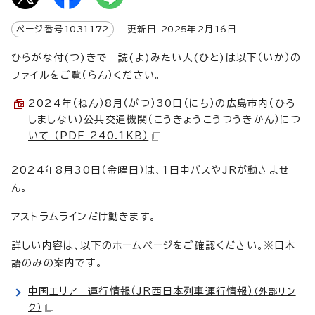
ページ番号
1031172
更新日
2025
年2月
16
日
ひらがな付(つ)きで 読(よ)みたい人(ひと)は以下（いか）の
ファイルをご覧（らん）ください。
2024年（ねん）8月（がつ）30日（にち）の広島市内（ひろ
しましない）公共交通機関（こうきょうこうつうきかん）につ
いて （PDF 240.1KB）
2024年8月30日（金曜日）は、1日中バスやJRが動きませ
ん。
アストラムラインだけ動きます。
詳しい内容は、以下のホームぺージをご確認ください。※日本
語のみの案内です。
中国エリア 運行情報（JR西日本列車運行情報）
（外部リン
ク）