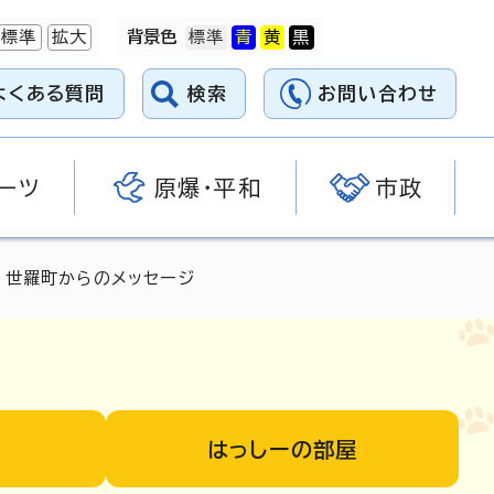
標準
拡大
背景色
よくある質問
検索
お問い合わせ
ーツ
原爆・平和
市政
 世羅町からのメッセージ
はっしーの部屋