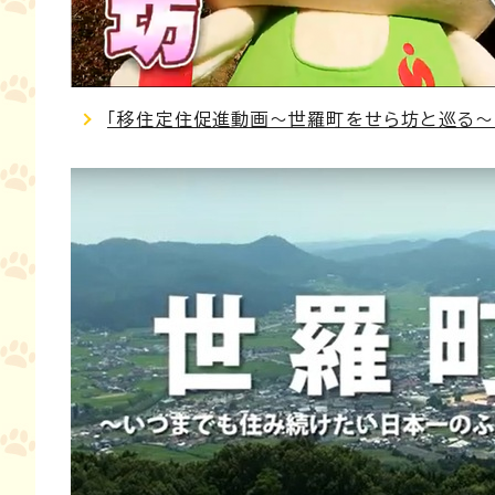
「移住定住促進動画～世羅町をせら坊と巡る～」を