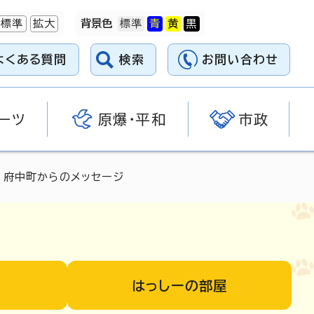
標準
拡大
背景色
よくある質問
検索
お問い合わせ
ーツ
原爆・平和
市政
 府中町からのメッセージ
はっしーの部屋