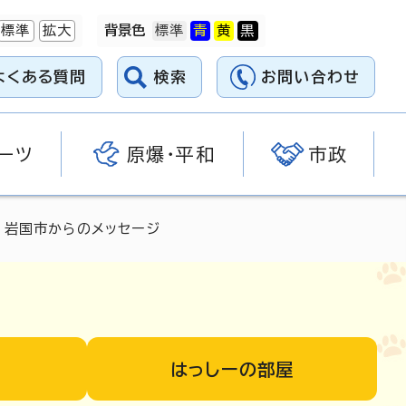
標準
拡大
背景色
よくある質問
検索
お問い合わせ
ーツ
原爆・平和
市政
 岩国市からのメッセージ
はっしーの部屋