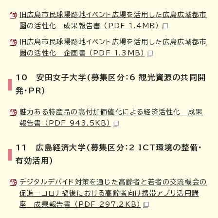
旧広島市民球場跡地イベント広場を活用した広島広域都市
圏の活性化 成果報告書 （PDF 1.4MB）
旧広島市民球場跡地イベント広場を活用した広島広域都市
圏の活性化 企画書 （PDF 1.3MB）
10 安田女子大学(募集区分：6 観光資源の共同開
発・PR)
魅力ある特産品の高付加価値化による経済活性化 成果
報告書 （PDF 943.5KB）
11 広島経済大学(募集区分：2 ICT環境の整備・
有効活用)
デジタルデバイド対策を通じた高齢者と若者の交流機会の
促進－コロナ禍後における高齢者向け携帯アプリ活用講
座 成果報告書 （PDF 297.2KB）