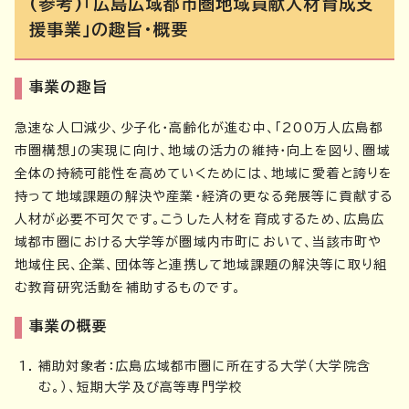
(参考)「広島広域都市圏地域貢献人材育成支
援事業」の趣旨・概要
事業の趣旨
急速な人口減少、少子化・高齢化が進む中、「200万人広島都
市圏構想」の実現に向け、地域の活力の維持・向上を図り、圏域
全体の持続可能性を高めていくためには、地域に愛着と誇りを
持って地域課題の解決や産業・経済の更なる発展等に貢献する
人材が必要不可欠です。こうした人材を育成するため、広島広
域都市圏における大学等が圏域内市町において、当該市町や
地域住民、企業、団体等と連携して地域課題の解決等に取り組
む教育研究活動を補助するものです。
事業の概要
補助対象者：広島広域都市圏に所在する大学（大学院含
む。）、短期大学及び高等専門学校