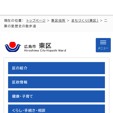
現在の位置：
トップページ
>
東区役所
>
まちづくり（東区）
> 二
葉の里歴史の散歩道
東区
広島市
メニュー
Hiroshima City Higashi Ward
二葉の里歴史の散歩道
区の紹介
区政情報
ページ番号1027610
健康・子育て
二葉の里歴史の散歩道とは
くらし・手続き・相談
二葉の里歴史の散歩道「いつでもガイド」