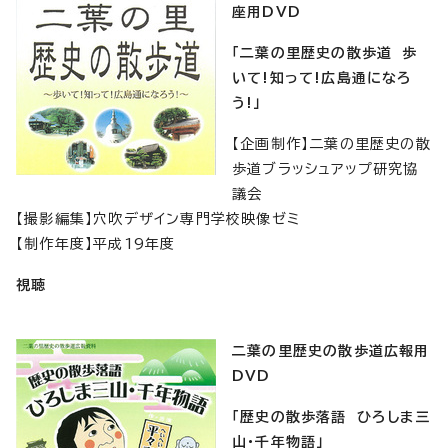
座用DVD
「二葉の里歴史の散歩道 歩
いて!知って!広島通になろ
う!」
【企画制作】二葉の里歴史の散
歩道ブラッシュアップ研究協
議会
【撮影編集】穴吹デザイン専門学校映像ゼミ
【制作年度】平成19年度
視聴
二葉の里歴史の散歩道広報用
DVD
「歴史の散歩落語 ひろしま三
山・千年物語」