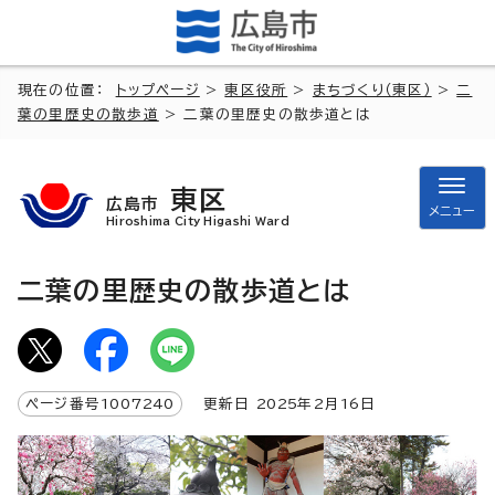
現在の位置：
トップページ
>
東区役所
>
まちづくり（東区）
>
二
葉の里歴史の散歩道
> 二葉の里歴史の散歩道とは
東区
広島市
メニュー
Hiroshima City Higashi Ward
二葉の里歴史の散歩道とは
ページ番号
1007240
更新日
2025
年2月
16
日