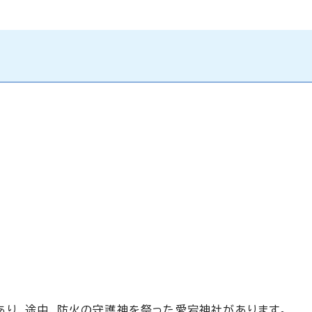
り、途中、防火の守護神を祭った愛宕神社があります。