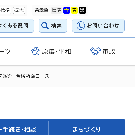
標準
拡大
背景色
よくある質問
検索
お問い合わせ
ーツ
原爆・平和
市政
ス紹介 合格祈願コース
・手続き・相談
まちづくり