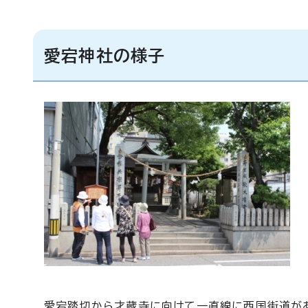
愛宕神社の様子
愛宕踏切から才蔵寺に向けて一直線に西国街道があ