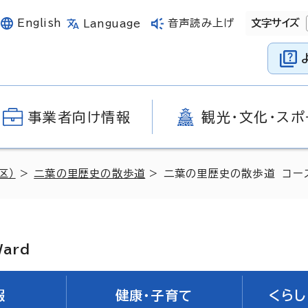
English
音声読み上げ
文字サイズ
Language
事業者向け情報
観光・文化・スポ
区）
>
二葉の里歴史の散歩道
> 二葉の里歴史の散歩道 コー
Ward
報
健康・子育て
くらし