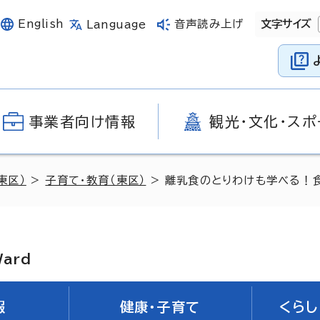
English
音声読み上げ
文字サイズ
Language
事業者向け情報
観光・文化・スポ
東区）
>
子育て・教育（東区）
> 離乳食のとりわけも学べる！
Ward
報
健康・子育て
くらし