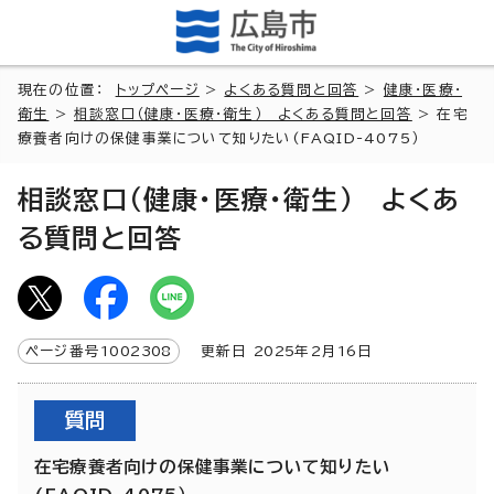
現在の位置：
トップページ
>
よくある質問と回答
>
健康・医療・
衛生
>
相談窓口（健康・医療・衛生） よくある質問と回答
> 在宅
療養者向けの保健事業について知りたい(FAQID-4075）
相談窓口（健康・医療・衛生） よくあ
る質問と回答
ページ番号
1002308
更新日
2025
年2月
16
日
質問
在宅療養者向けの保健事業について知りたい