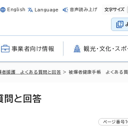
English
音声読み上げ
文字サイズ
Language
事業者向け情報
観光・文化・スポ
爆者援護 よくある質問と回答
> 被爆者健康手帳 よくある
質問と回答
ページ番号
1