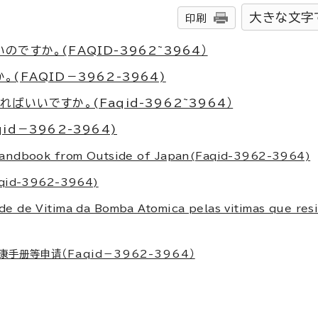
大きな文字
印刷
すか。(FAQID-3962~3964）
FAQID－3962-3964)
いいですか。(Faqid-3962~3964）
d－3962-3964)
 Handbook from Outside of Japan(Faqid-3962-3964)
d-3962-3964)
de de Vitima da Bomba Atomica pelas vitimas que res
册等申请（Faqid－3962-3964）