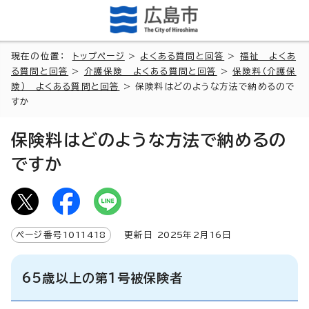
現在の位置：
トップページ
>
よくある質問と回答
>
福祉 よくあ
る質問と回答
>
介護保険 よくある質問と回答
>
保険料（介護保
険） よくある質問と回答
> 保険料はどのような方法で納めるので
すか
保険料はどのような方法で納めるの
ですか
ページ番号
1011418
更新日
2025
年2月
16
日
65歳以上の第1号被保険者