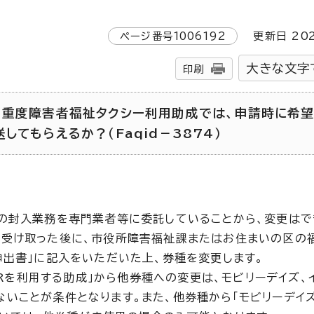
ページ番号
1006192
更新日
20
大きな文字
印刷
・重度障害者福祉タクシー利用助成では、申請時に希
てもらえるか？（Faqid－3874）
の封入業務を専門業者等に委託していることから、変更はで
を受け取った後に、市役所障害福祉課またはお住まいの区の
申出書」に記入をいただいた上、券種を変更します。
JRを利用する助成」から他券種への変更は、モビリーデイズ、
いことが条件となります。また、他券種から「モビリーデイズ