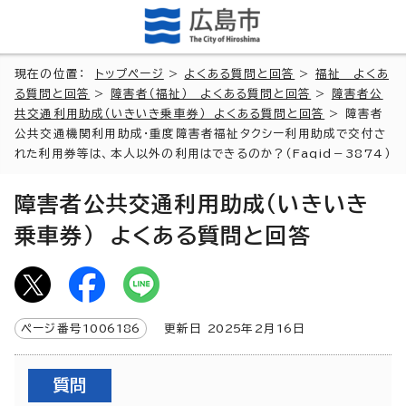
現在の位置：
トップページ
>
よくある質問と回答
>
福祉 よくあ
る質問と回答
>
障害者（福祉） よくある質問と回答
>
障害者公
共交通利用助成（いきいき乗車券） よくある質問と回答
> 障害者
公共交通機関利用助成・重度障害者福祉タクシー利用助成で交付さ
れた利用券等は、本人以外の利用はできるのか？（Faqid－3874）
障害者公共交通利用助成（いきいき
乗車券） よくある質問と回答
ページ番号
1006186
更新日
2025
年2月
16
日
質問