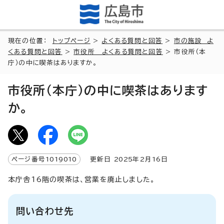
現在の位置：
トップページ
>
よくある質問と回答
>
市の施設 よ
くある質問と回答
>
市役所 よくある質問と回答
> 市役所（本
庁）の中に喫茶はありますか。
市役所（本庁）の中に喫茶はあります
か。
ページ番号
1019010
更新日
2025
年2月
16
日
本庁舎16階の喫茶は、営業を廃止しました。
問い合わせ先