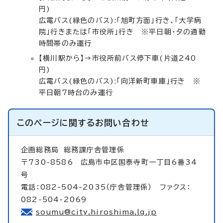
円)
広電バス(緑色のバス):「旭町方面」行き、「大学病
院」行きまたは「市役所」行き ※平日朝・夕の通勤
時間帯のみ運行
【横川駅から】→市役所前バス停下車(片道240
円)
広電バス(緑色のバス):「向洋新町車庫」行き ※
平日朝7時台のみ運行
このページに関する
お問い合わせ
企画総務局
総務課庁舎管理係
〒730-8586 広島市中区国泰寺町一丁目6番34
号
電話：082-504-2035（庁舎管理係） ファクス：
082-504-2069
soumu@city.hiroshima.lg.jp