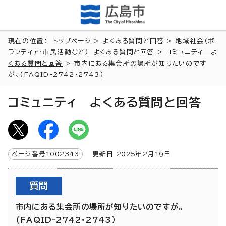
現在の位置：
トップページ
>
よくある質問と回答
>
地域社会（ボ
ランティア・市民活動など） よくある質問と回答
>
コミュニティ よ
くある質問と回答
> 市内にある集会所の場所が知りたいのです
が。(FAQID-2742・2743）
コミュニティ よくある質問と回答
ページ番号
1002343
更新日
2025
年2月
19
日
質問
市内にある集会所の場所が知りたいのですが。
(FAQID-2742・2743）