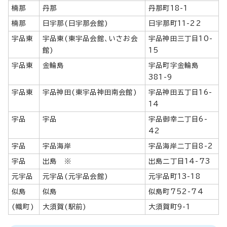
楠那
丹那
丹那町18-1
楠那
日宇那(日宇那会館)
日宇那町11-22
宇品東
宇品東(東宇品会館、いさお会
宇品神田三丁目10-
館)
15
宇品東
金輪島
宇品町字金輪島
381-9
宇品東
宇品神田(東宇品神田南会館)
宇品神田五丁目16-
14
宇品
宇品
宇品御幸二丁目6-
42
宇品
宇品海岸
宇品海岸二丁目8-2
宇品
出島 ※
出島二丁目14-73
元宇品
元宇品(元宇品会館)
元宇品町13-18
似島
似島
似島町752-74
(幟町)
大須賀(駅前)
大須賀町9-1