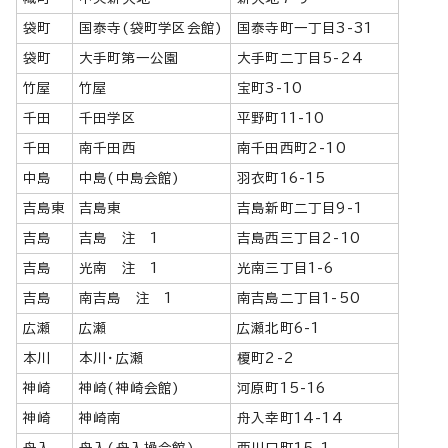
袋町
国泰寺(袋町学区会館)
国泰寺町一丁目3-31
袋町
大手町第一公園
大手町二丁目5-24
竹屋
竹屋
宝町3-10
千田
千田学区
平野町11-10
千田
南千田西
南千田西町2-10
中島
中島(中島会館)
羽衣町16-15
吉島東
吉島東
吉島新町二丁目9-1
吉島
吉島 注 1
吉島西三丁目2-10
吉島
光南 注 1
光南三丁目1-6
吉島
南吉島 注 1
南吉島二丁目1-50
広瀬
広瀬
広瀬北町6-1
本川
本川・広瀬
榎町2-2
神崎
神崎(神崎会館)
河原町15-16
神崎
神崎南
舟入幸町14-14
舟入
舟入(舟入操会館)
西川口町15-1