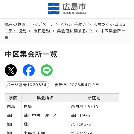
現在の位置：
トップページ
>
くらし・手続き
>
まちづくり・コミュ
ニティ・協働
>
市民活動
>
集会所に関すること
> 中区集会所一
覧
中区集会所一覧
ページ番号
1020334
更新日
2026
年4月2日
学区
集会所名
所在地
白島
白島
西白島町9-17
基町
基町中央 注 2
基町19-6
幟町
幟町
八丁堀3-2
幟町
中央新天地
新天地7-9