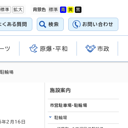
標準
拡大
背景色
よくある質問
検索
お問い合わせ
ーツ
原爆・平和
市政
三駐輪場
施設案内
市営駐車場・駐輪場
駐輪場
5
年2月
16
日