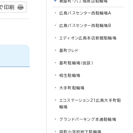
紙屋町・八丁堀周辺駐輪場
で印刷
広島バスセンター西駐輪場A
広島バスセンター西駐輪場B
エディオン広島本店新館駐輪場
基町クレド
基町駐輪場（仮設）
相生駐輪場
大手町駐輪場
エコステーション21広島大手町駐
輪場
グランドパーキング本通駐輪場
袋町小学校地下駐輪場