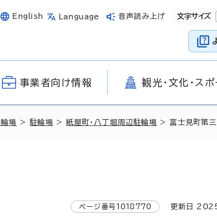
English
音声読み上げ
文字サイズ
Language
事業者向け情報
観光・文化・スポ
駐輪場
>
駐輪場
>
紙屋町・八丁堀周辺駐輪場
> 富士見町第
ページ番号
1018770
更新日
202