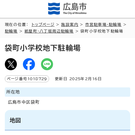
現在の位置：
トップページ
>
施設案内
>
市営駐車場・駐輪場
>
駐輪場
>
紙屋町・八丁堀周辺駐輪場
> 袋町小学校地下駐輪場
袋町小学校地下駐輪場
ページ番号
1018729
更新日
2025
年2月
16
日
所在地
広島市中区袋町
地図