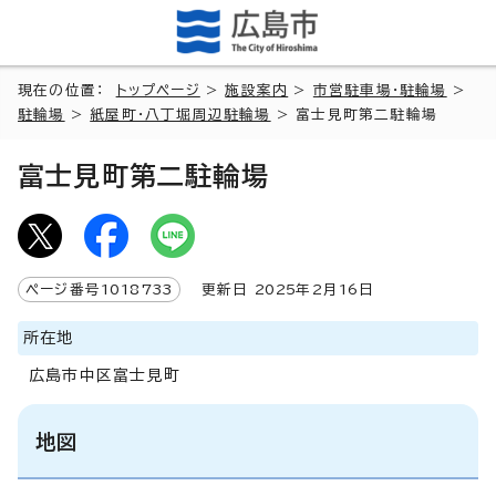
現在の位置：
トップページ
>
施設案内
>
市営駐車場・駐輪場
>
駐輪場
>
紙屋町・八丁堀周辺駐輪場
> 富士見町第二駐輪場
富士見町第二駐輪場
ページ番号
1018733
更新日
2025
年2月
16
日
所在地
広島市中区富士見町
地図