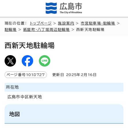
現在の位置：
トップページ
>
施設案内
>
市営駐車場・駐輪場
>
駐輪場
>
紙屋町・八丁堀周辺駐輪場
> 西新天地駐輪場
西新天地駐輪場
ページ番号
1018727
更新日
2025
年2月
16
日
所在地
広島市中区新天地
地図