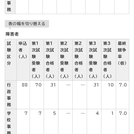
事
務
表の幅を切り替える
障害者
試
申込
第1
第1
第2
第2
第3
第3
最終
験
者
次試
次試
次試
次試
次試
次試
競争
区
（人）
験
験
験
験
験
験
率
分
受験
合格
受験
合格
受験
合格
（倍）
者
者
者
者
者
者
（人）
（人）
（人）
（人）
（人）
（人）
行
88
70
31
―
―
31
10
7.0
政
事
務
学
7
7
5
―
―
4
1
7.0
校
事
務