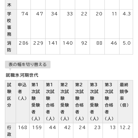
木
学
74
47
34
33
22
20
11
4.3
校
事
務
消
286
229
141
140
92
88
46
5.0
防
表の幅を切り替える
就職氷河期世代
試
申込
第1
第1
第2
第2
第3
第3
最終
験
者
次試
次試
次試
次試
次試
次試
競争
区
（人）
験
験
験
験
験
験
率
分
受験
合格
受験
合格
受験
合格
（倍）
者
者
者
者
者
者
（人）
（人）
（人）
（人）
（人）
（人）
行
168
159
44
42
24
23
13
12.2
政