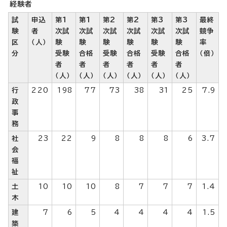
経験者
試
申込
第1
第1
第2
第2
第3
第3
最終
験
者
次試
次試
次試
次試
次試
次試
競争
区
（人）
験
験
験
験
験
験
率
分
受験
合格
受験
合格
受験
合格
（倍）
者
者
者
者
者
者
（人）
（人）
（人）
（人）
（人）
（人）
行
220
198
77
73
38
31
25
7.9
政
事
務
社
23
22
9
8
8
8
6
3.7
会
福
祉
土
10
10
10
8
7
7
7
1.4
木
建
7
6
5
4
4
4
4
1.5
築