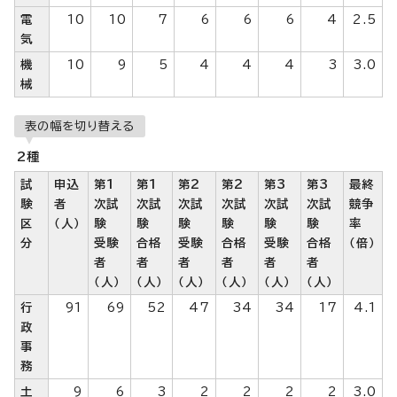
電
10
10
7
6
6
6
4
2.5
気
機
10
9
5
4
4
4
3
3.0
械
表の幅を切り替える
2種
試
申込
第1
第1
第2
第2
第3
第3
最終
験
者
次試
次試
次試
次試
次試
次試
競争
区
（人）
験
験
験
験
験
験
率
分
受験
合格
受験
合格
受験
合格
（倍）
者
者
者
者
者
者
（人）
（人）
（人）
（人）
（人）
（人）
行
91
69
52
47
34
34
17
4.1
政
事
務
土
9
6
3
2
2
2
2
3.0