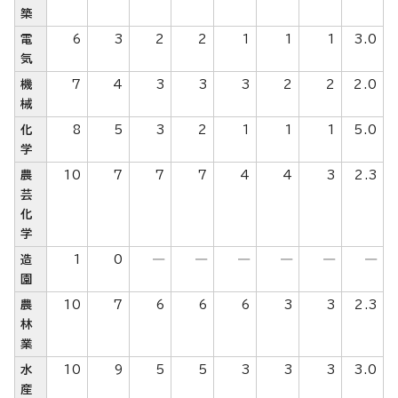
築
電
6
3
2
2
1
1
1
3.0
気
機
7
4
3
3
3
2
2
2.0
械
化
8
5
3
2
1
1
1
5.0
学
農
10
7
7
7
4
4
3
2.3
芸
化
学
造
1
0
―
―
―
―
―
―
園
農
10
7
6
6
6
3
3
2.3
林
業
水
10
9
5
5
3
3
3
3.0
産