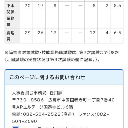
下水
20
17
8
―
―
8
2
8.5
関係
業務
員
調理
29
26
12
―
―
12
4
6.5
員
※障害者対象試験・技能業務職試験は、第2次試験まで（ただ
し、同試験の実施状況は第3次試験の欄に記載。）。
このページに関する
お問い合わせ
人事委員会事務局
任用課
〒730－8586 広島市中区国泰寺町一丁目7番40
号APエルテージ国泰寺ビル6階
電話：082-504-2522（直通） ファクス：082-
504-2590