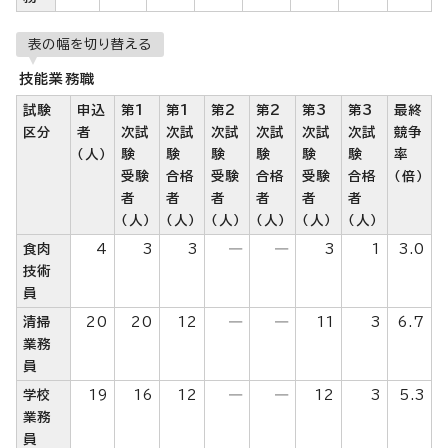
表の幅を切り替える
技能業務職
試験
申込
第1
第1
第2
第2
第3
第3
最終
区分
者
次試
次試
次試
次試
次試
次試
競争
（人）
験
験
験
験
験
験
率
受験
合格
受験
合格
受験
合格
（倍）
者
者
者
者
者
者
（人）
（人）
（人）
（人）
（人）
（人）
食肉
4
3
3
―
―
3
1
3.0
技術
員
清掃
20
20
12
―
―
11
3
6.7
業務
員
学校
19
16
12
―
―
12
3
5.3
業務
員