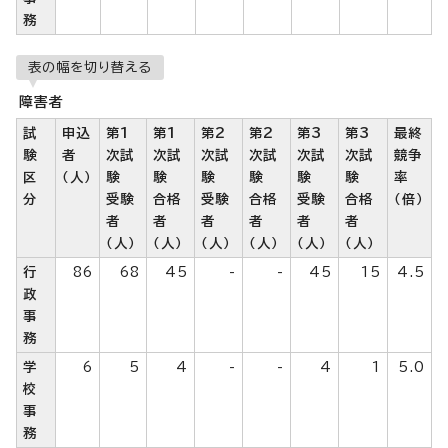
務
表の幅を切り替える
障害者
試
申込
第1
第1
第2
第2
第3
第3
最終
験
者
次試
次試
次試
次試
次試
次試
競争
区
（人）
験
験
験
験
験
験
率
分
受験
合格
受験
合格
受験
合格
（倍）
者
者
者
者
者
者
（人）
（人）
（人）
（人）
（人）
（人）
行
86
68
45
-
-
45
15
4.5
政
事
務
学
6
5
4
-
-
4
1
5.0
校
事
務