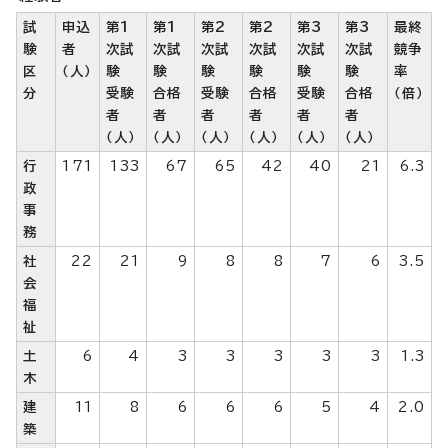
試
申込
第1
第1
第2
第2
第3
第3
最終
験
者
次試
次試
次試
次試
次試
次試
競争
区
（人）
験
験
験
験
験
験
率
分
受験
合格
受験
合格
受験
合格
（倍）
者
者
者
者
者
者
（人）
（人）
（人）
（人）
（人）
（人）
行
171
133
67
65
42
40
21
6.3
政
事
務
社
22
21
9
8
8
7
6
3.5
会
福
祉
土
6
4
3
3
3
3
3
1.3
木
建
11
8
6
6
6
5
4
2.0
築