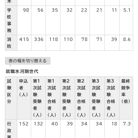
木
学
98
56
35
32
22
21
11
5.1
校
事
務
消
415
336
118
110
78
71
39
8.6
防
表の幅を切り替える
就職氷河期世代
試
申込
第1
第1
第2
第2
第3
第3
最終
験
者
次試
次試
次試
次試
次試
次試
競争
区
（人）
験
験
験
験
験
験
率
分
受験
合格
受験
合格
受験
合格
（倍）
者
者
者
者
者
者
（人）
（人）
（人）
（人）
（人）
（人）
行
152
132
40
39
34
34
18
7.3
政
事