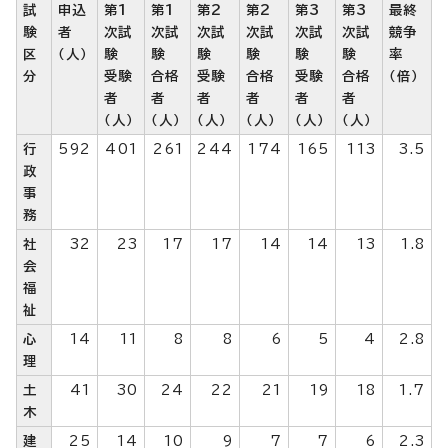
試
申込
第1
第1
第2
第2
第3
第3
最終
験
者
次試
次試
次試
次試
次試
次試
競争
区
（人）
験
験
験
験
験
験
率
分
受験
合格
受験
合格
受験
合格
（倍）
者
者
者
者
者
者
（人）
（人）
（人）
（人）
（人）
（人）
行
592
401
261
244
174
165
113
3.5
政
事
務
社
32
23
17
17
14
14
13
1.8
会
福
祉
心
14
11
8
8
6
5
4
2.8
理
土
41
30
24
22
21
19
18
1.7
木
建
25
14
10
9
7
7
6
2.3