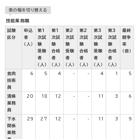
表の幅を切り替える
技能業務職
試験
申込
第1
第1
第2
第2
第3
第3
最終
区分
者
次試
次試
次試
次試
次試
次試
競争
（人）
験
験
験
験
験
験
率
受験
合格
受験
合格
受験
合格
（倍）
者
者
者
者
者
者
（人）
（人）
（人）
（人）
（人）
（人）
食肉
6
5
4
-
-
4
1
5
技術
員
清掃
20
18
12
-
-
11
3
6
業務
員
下水
29
27
12
-
-
11
3
9
関係
業務