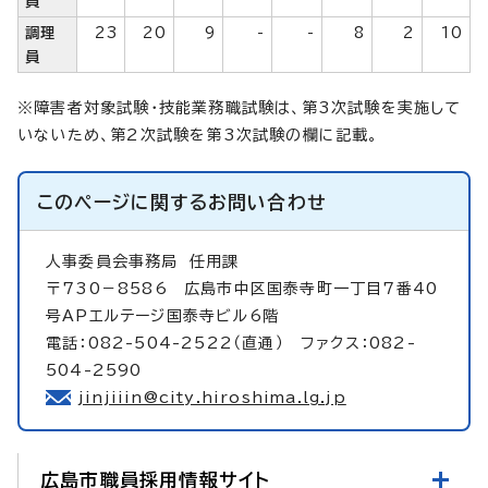
員
調理
23
20
9
-
-
8
2
10
員
※障害者対象試験・技能業務職試験は、第3次試験を実施して
いないため、第2次試験を第3次試験の欄に記載。
このページに関する
お問い合わせ
人事委員会事務局
任用課
〒730－8586 広島市中区国泰寺町一丁目7番40
号APエルテージ国泰寺ビル6階
電話：082-504-2522（直通） ファクス：082-
504-2590
jinjiiin@city.hiroshima.lg.jp
広島市職員採用情報サイト