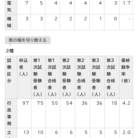
電
7
5
4
4
4
4
3
1.7
気
機
3
3
2
2
2
1
0
-
械
表の幅を切り替える
2種
試
申込
第1
第1
第2
第2
第3
第3
最終
験
者
次試
次試
次試
次試
次試
次試
競争
区
（人）
験
験
験
験
験
験
率
分
受験
合格
受験
合格
受験
合格
（倍）
者
者
者
者
者
者
（人）
（人）
（人）
（人）
（人）
（人）
行
97
75
55
54
36
36
18
4.2
政
事
務
土
13
10
6
6
5
5
5
2.0