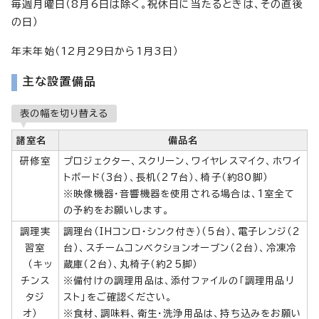
毎週月曜日（8月6日は除く。祝休日に当たるときは、その直後
の日）
年末年始（12月29日から1月3日）
主な設置備品
表の幅を切り替える
諸室名
備品名
研修室
プロジェクター、スクリーン、ワイヤレスマイク、ホワイ
トボード（3台）、長机（27台）、椅子（約80脚）
※映像機器・音響機器を使用される場合は、1室全て
の予約をお願いします。
調理実
調理台（IHコンロ・シンク付き）（5台）、電子レンジ（2
習室
台）、スチームコンベクションオーブン（2台）、冷凍冷
（キッ
蔵庫（2台）、丸椅子（約25脚）
チンス
※備付けの調理用品は、添付ファイルの「調理用品リ
タジ
スト」をご確認ください。
オ）
※食材、調味料、衛生・洗浄用品は、持ち込みをお願い