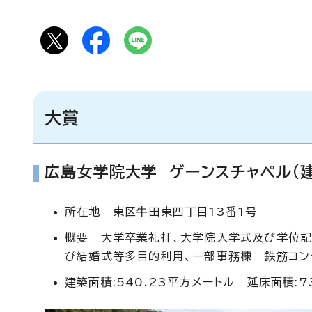
大賞
広島女学院大学 ゲーンスチャペル(
所在地 東区牛田東四丁目13番1号
概要 大学卒業礼拝、大学院入学式及び学位記
び結婚式等多目的利用、一部事務棟 鉄筋コン
建築面積:540.23平方メートル 延床面積:7