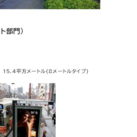
ト部門)
 15.4平方メートル(8メートルタイプ)