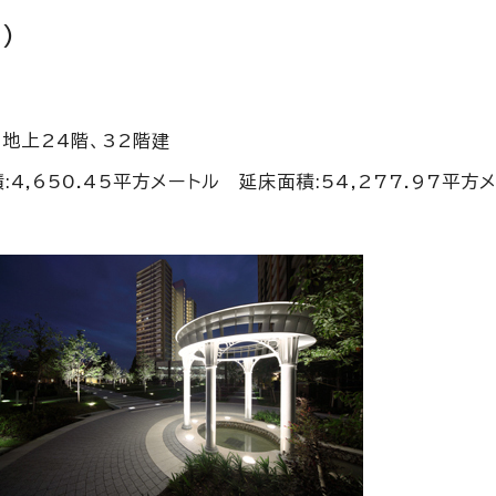
)
地上24階、32階建
:4,650.45平方メートル 延床面積:54,277.97平方