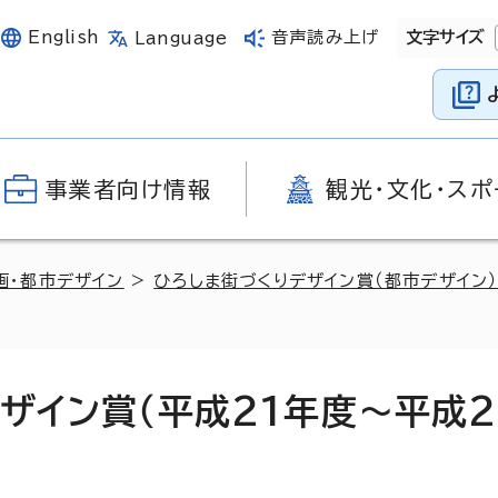
English
音声読み上げ
文字サイズ
Language
事業者向け情報
観光・文化・スポ
画・都市デザイン
>
ひろしま街づくりデザイン賞（都市デザイン
ザイン賞（平成21年度～平成2