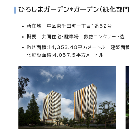
ひろしまガーデン*ガーデン(緑化部門
所在地 中区東千田町一丁目1番52号
概要 共同住宅・駐車場 鉄筋コンクリート造 
敷地面積:14,353.48平方メートル 建築面積
化施設面積:4,057.5平方メートル