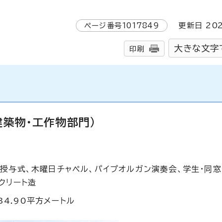
ページ番号
1017849
更新日
20
大きな文字
印刷
建築物・工作物部門)
授与式、木曜日チャペル、パイプオルガン演奏会、学生・同
クリート造
34.90平方メートル