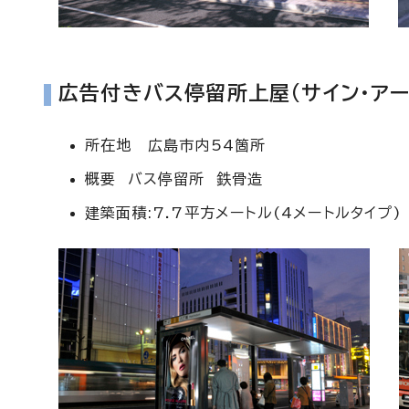
広告付きバス停留所上屋(サイン・アー
所在地 広島市内54箇所
概要 バス停留所 鉄骨造
建築面積:7.7平方メートル(4メートルタイプ)