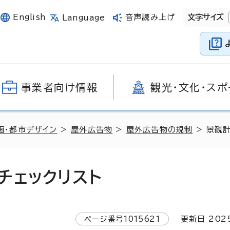
English
音声読み上げ
文字サイズ
Language
事業者向け情報
観光・文化・スポ
画・都市デザイン
>
屋外広告物
>
屋外広告物の規制
> 景観
チェックリスト
ページ番号
1015621
更新日
202