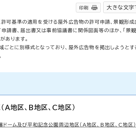
大きな文字
印刷
づく許可基準の適用を受ける屋外広告物の許可申請、景観形成
可申請書、届出書又は事前協議書に関係図面等のほか、「景
があります。
区域ごとに別様式となっており、屋外広告物を掲出しようとす
。
A地区、B地区、C地区）
ーム及び平和記念公園周辺地区（A地区、B地区、C地区） （