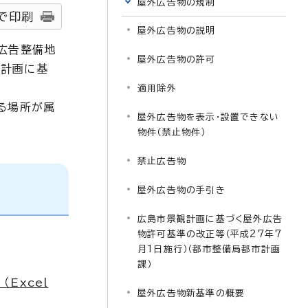
屋外広告物の規制
で印刷
屋外広告物の説明
広告整備地
屋外広告物の許可
観計画に基
適用除外
る場所が属
屋外広告物を表示・設置できない
物件（禁止物件）
禁止広告物
屋外広告物の手引き
広島市景観計画に基づく屋外広告
物許可基準の改正等（平成27年7
月1日施行）（都市整備局都市計画
課）
Excel
屋外広告物新基準の概要