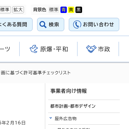
標準
拡大
背景色
よくある質問
検索
お問い合わせ
ーツ
原爆・平和
市政
計画に基づく許可基準チェックリスト
事業者向け情報
都市計画・都市デザイン
屋外広告物
5
年2月
16
日