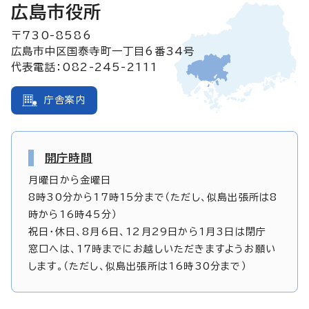
広島市役所
〒730-8586
広島市中区国泰寺町一丁目6番34号
代表電話：082-245-2111
庁舎案内
開庁時間
月曜日から金曜日
8時30分から17時15分まで（ただし、似島出張所は8
時から16時45分）
祝日・休日、8月6日、12月29日から1月3日は閉庁
窓口へは、17時までにお越しいただきますようお願い
します。（ただし、似島出張所は16時30分まで）