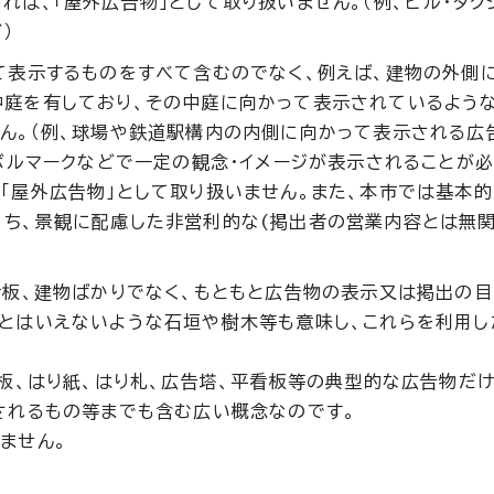
れば、「屋外広告物」として取り扱いません。（例、ビル・タク
）
て表示するものをすべて含むのでなく、例えば、建物の外側
中庭を有しており、その中庭に向かって表示されているような
ん。（例、球場や鉄道駅構内の内側に向かって表示される広
ンボルマークなどで一定の観念・イメージが表示されることが必
「屋外広告物」として取り扱いません。また、本市では基本
うち、景観に配慮した非営利的な(掲出者の営業内容とは無関
看板、建物ばかりでなく、もともと広告物の表示又は掲出の
物とはいえないような石垣や樹木等も意味し、これらを利用し
看板、はり紙、はり札、広告塔、平看板等の典型的な広告物だけ
されるもの等までも含む広い概念なのです。
ません。