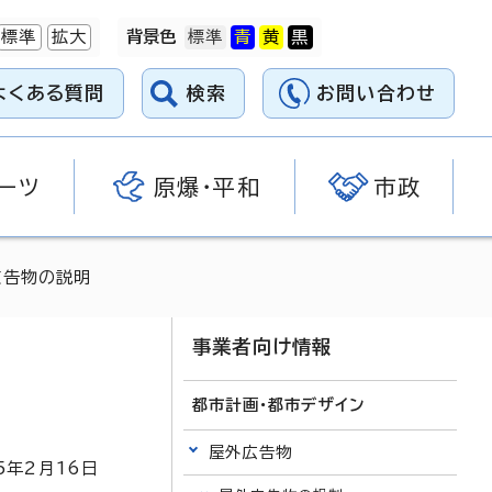
標準
拡大
背景色
よくある質問
検索
お問い合わせ
ーツ
原爆・平和
市政
広告物の説明
事業者向け情報
都市計画・都市デザイン
屋外広告物
5
年2月
16
日