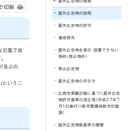
屋外広告物の規制
で印刷
屋外広告物の説明
屋外広告物の許可
適用除外
な氾濫で自
屋外広告物を表示・設置できない
物件（禁止物件）
。
が及ぶの
禁止広告物
屋外広告物の手引き
」という二
広島市景観計画に基づく屋外広告
物許可基準の改正等（平成27年7
月1日施行）（都市整備局都市計画
課）
屋外広告物新基準の概要