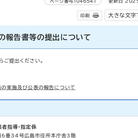
ページ番号
1046541
更新日
202
大きな文字
印刷
の報告書等の提出について
らご提出ください。
価の実施及び公表の報告について
業者指導・指定係
目6番34号広島市役所本庁舎3階