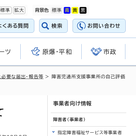
標準
拡大
背景色
よくある質問
検索
お問い合わせ
ーツ
原爆・平和
市政
上必要な届出・報告等
> 障害児通所支援事業所の自己評価
事業者向け情報
て
障害者（事業者）
指定障害福祉サービス等事業者