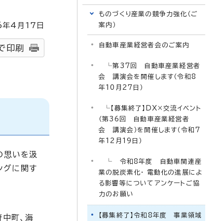
ものづくり産業の競争力強化（ご
6
年4月
17
日
案内）
自動車産業経営者会のご案内
で印刷
└第37回 自動車産業経営者
会 講演会を開催します（令和8
年10月27日）
└【募集終了】DX×交流イベント
（第36回 自動車産業経営者
会 講演会）を開催します（令和7
年12月19日）
の思いを汲
└ 令和8年度 自動車関連産
ングに関す
業の脱炭素化・ 電動化の進展によ
る影響等についてアンケートご協
力のお願い
【募集終了】令和8年度 事業領域
府中町、海