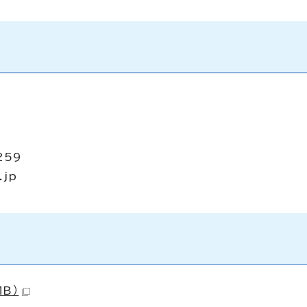
259
.jp
B）