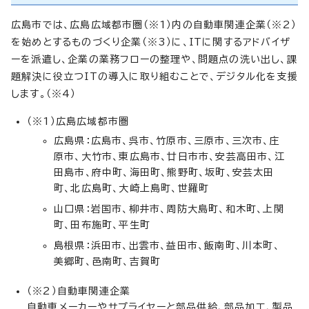
広島市では、広島広域都市圏（※1）内の自動車関連企業（※2）
を始めとするものづくり企業（※3）に、ITに関するアドバイザ
ーを派遣し、企業の業務フローの整理や、問題点の洗い出し、課
題解決に役立つITの導入に取り組むことで、デジタル化を支援
します。（※4）
（※1）広島広域都市圏
広島県：広島市、呉市、竹原市、三原市、三次市、庄
原市、大竹市、東広島市、廿日市市、安芸高田市、江
田島市、府中町、海田町、熊野町、坂町、安芸太田
町、北広島町、大崎上島町、世羅町
山口県：岩国市、柳井市、周防大島町、和木町、上関
町、田布施町、平生町
島根県：浜田市、出雲市、益田市、飯南町、川本町、
美郷町、邑南町、吉賀町
（※2）自動車関連企業
自動車メーカーやサプライヤーと部品供給、部品加工、製品