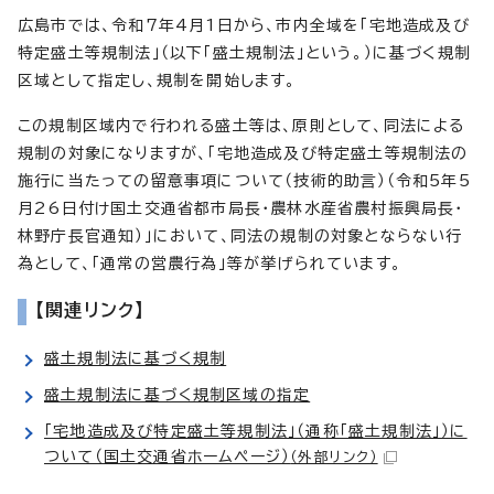
広島市では、令和7年4月1日から、市内全域を「宅地造成及び
特定盛土等規制法」（以下「盛土規制法」という。）に基づく規制
区域として指定し、規制を開始します。
この規制区域内で行われる盛土等は、原則として、同法による
規制の対象になりますが、「宅地造成及び特定盛土等規制法の
施行に当たっての留意事項について（技術的助言）（令和5年5
月26日付け国土交通省都市局長・農林水産省農村振興局長・
林野庁長官通知）」において、同法の規制の対象とならない行
為として、「通常の営農行為」等が挙げられています。
【関連リンク】
盛土規制法に基づく規制
盛土規制法に基づく規制区域の指定
「宅地造成及び特定盛土等規制法」（通称「盛土規制法」）に
ついて（国土交通省ホームページ）
（外部リンク）