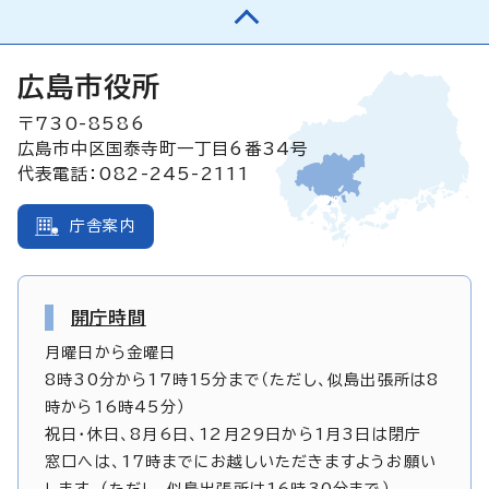
広島市役所
〒730-8586
広島市中区国泰寺町一丁目6番34号
代表電話：082-245-2111
庁舎案内
開庁時間
月曜日から金曜日
8時30分から17時15分まで（ただし、似島出張所は8
時から16時45分）
祝日・休日、8月6日、12月29日から1月3日は閉庁
窓口へは、17時までにお越しいただきますようお願い
します。（ただし、似島出張所は16時30分まで）