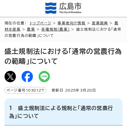
現在の位置：
トップページ
>
事業者向け情報
>
産業振興
>
農
林水産業
>
農業
>
各種規制（農業）
> 盛土規制法における「通常
の営農行為の範疇」について
盛土規制法における「通常の営農行為
の範疇」について
ページ番号
1038127
更新日
2025
年3月
28
日
1 盛土規制法による規制と「通常の営農行
為」について